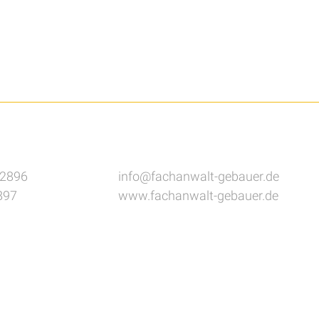
82896
info@fachanwalt-gebauer.de
897
www.fachanwalt-gebauer.de
Webservices by [bense.com] GmbH