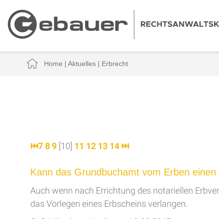
Home
|
Aktuelles
|
Erbrecht
⏮
7
8
9
[10]
11
12
13
14
⏭
Kann das Grundbuchamt vom Erben einen Erb
Auch wenn nach Errichtung des notariellen Erbver
das Vorlegen eines Erbscheins verlangen.